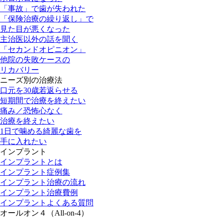
「事故」で歯が失われた
「保険治療の繰り返し」で
見た目が悪くなった
主治医以外の話を聞く
「セカンドオピニオン」
他院の失敗ケースの
リカバリー
ニーズ別の治療法
口元を30歳若返らせる
短期間で治療を終えたい
痛み／恐怖心なく
治療を終えたい
1日で噛める綺麗な歯を
手に入れたい
インプラント
インプラントとは
インプラント症例集
インプラント治療の流れ
インプラント治療費例
インプラントよくある質問
オールオン４（All-on-4）