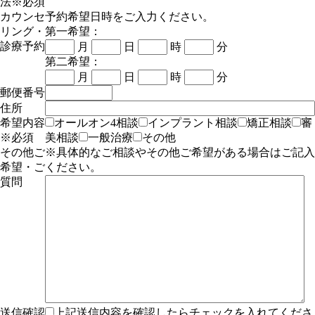
法
※必須
カウンセ
予約希望日時をご入力ください。
リング・
第一希望：
診療予約
月
日
時
分
第二希望：
月
日
時
分
郵便番号
住所
希望内容
オールオン4相談
インプラント相談
矯正相談
審
※必須
美相談
一般治療
その他
その他ご
※具体的なご相談やその他ご希望がある場合はご記入
希望・ご
ください。
質問
送信確認
上記送信内容を確認したらチェックを入れてくださ