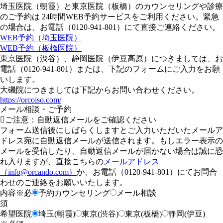
埼玉医院（朝霞）
と
東京医院（板橋）
のカウンセリングや診療
のご予約は
24時間WEB予約サービス
をご利用ください。緊急
の場合は、お電話（
0120-941-801
）にて直接ご連絡ください。
WEB予約（埼玉医院）
WEB予約（板橋医院）
東京医院（渋谷）
、
静岡医院（伊豆高原）
につきましては、
お
電話
（
0120-941-801
）または、下記のフォームにご入力をお願
いします。
大磯院
につきましては下記からお問い合わせください。
https://orcoiso.com/
メール相談・ご予約
ご注意：自動返信メールをご確認ください
フォーム送信後にしばらくしますとご入力いただいたメールア
ドレス宛に自動返信メールが送信されます。もしエラー表示の
メールを受信したり、自動返信メールが届かない場合は誠に恐
れ入りますが、直接こちらの
メールアドレス
（info@orcando.com）
か、お電話（
0120-941-801
）にてお問合
わせのご連絡をお願いいたします。
内容
※必
予約カウンセリング
メール相談
須
希望医院
埼玉(朝霞)
東京(渋谷)
東京(板橋)
静岡(伊豆)