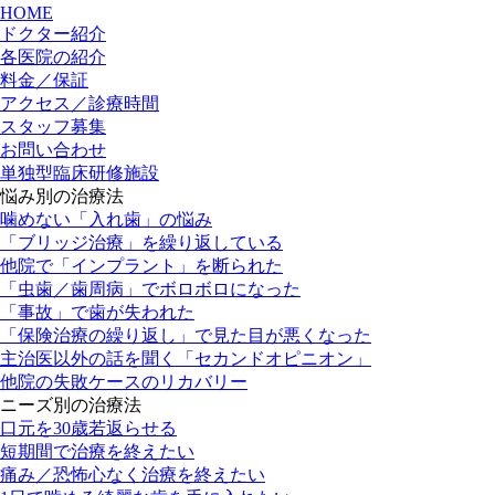
HOME
ドクター紹介
各医院の紹介
料金／保証
アクセス／診療時間
スタッフ募集
お問い合わせ
単独型臨床研修施設
悩み別の治療法
噛めない
「入れ歯」
の悩み
「ブリッジ治療」
を繰り返している
他院で「インプラント」を断られた
「虫歯／歯周病」
でボロボロになった
「事故」
で歯が失われた
「保険治療の繰り返し」
で見た目が悪くなった
主治医以外の話を聞く
「セカンドオピニオン」
他院の失敗ケースのリカバリー
ニーズ別の治療法
口元を30歳若返らせる
短期間で治療を終えたい
痛み／恐怖心なく治療を終えたい