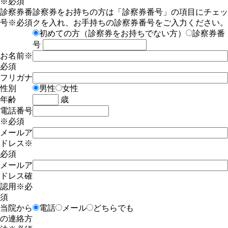
※必須
診察券番
診察券をお持ちの方は「診察券番号」の項目にチェッ
号
※必須
クを入れ、お手持ちの診察券番号をご入力ください。
初めての方（診察券をお持ちでない方）
診察券番
号
お名前
※
必須
フリガナ
性別
男性
女性
年齢
歳
電話番号
※必須
メールア
ドレス
※
必須
メールア
ドレス確
認用
※必
須
当院から
電話
メール
どちらでも
の連絡方